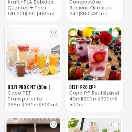
Kraft+PLA Bebidas
Compostável
Quentes + Frias
Bebidas Quentes
120|200|360|480ml
240|360|480ml
DELFI PRO CPET (50un)
DELFI PRO CPP
Copo PET
Copo PP Reutilizável
Transparente
40ml|200ml|300ml|
266ml|360ml|500ml
500ml