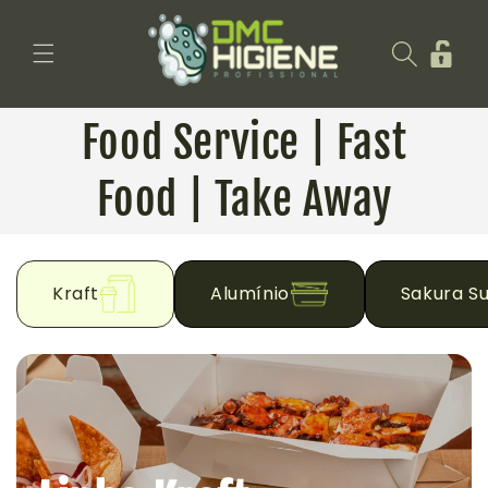
Saltar
para o
Iniciar
conteúdo
sessão
Food Service | Fast
Food | Take Away
Kraft
Alumínio
Sakura Su