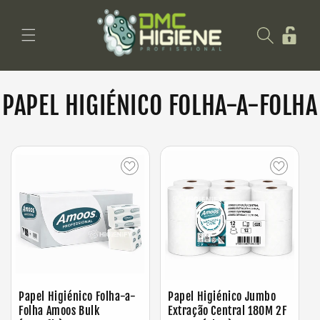
Saltar
para o
Iniciar
conteúdo
sessão
PAPEL HIGIÉNICO FOLHA-A-FOLHA
Papel Higiénico Folha-a-
Papel Higiénico Jumbo
Folha Amoos Bulk
Extração Central 180M 2F