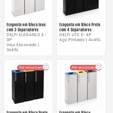
Ecoponto em Bloco Inox
Ecoponto em Bloco Preto
com 3 Separadores
com 4 Separadores
DELFI ELEGANCE E-
DELFI LITE E-4P
3P
Aço Pintado | 4x45L
Inox Escovado |
3x45L
Pré-encomenda
Pré-encomenda
Pré-encomenda
Pré-encomenda
Ecoponto em Bloco Preto
Ecoponto em Bloco