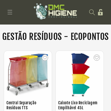
Saltar
para o
Iniciar
conteúdo
sessão
GESTÃO RESÍDUOS - ECOPONTOS
Central Separação
Caixote Lixo Reciclagem
Resíduos TTS
Empilhável 45L