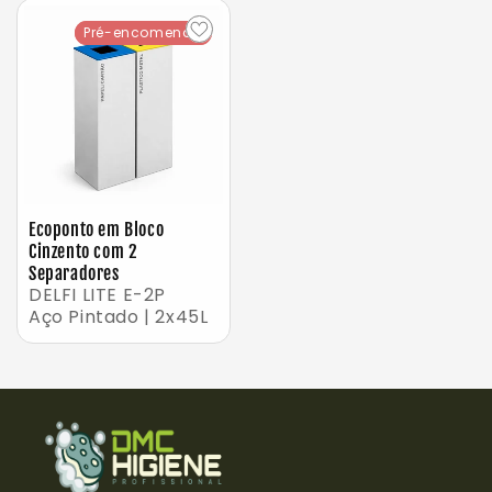
Pré-encomenda
Pré-encomenda
Ecoponto em Bloco
Cinzento com 2
Separadores
DELFI LITE E-2P
Aço Pintado | 2x45L