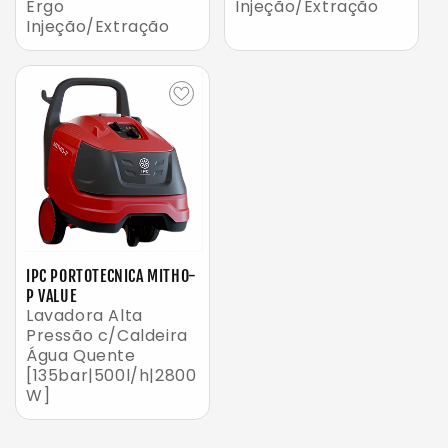
Ergo
Injeção/Extração
Injeção/Extração
IPC PORTOTECNICA MITHO-
P VALUE
Lavadora Alta
Pressão c/Caldeira
Água Quente
[135bar|500l/h|2800
W]